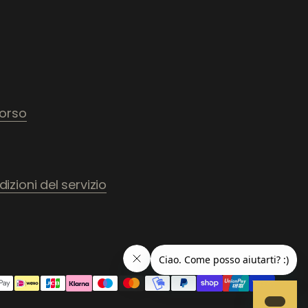
borso
izioni del servizio