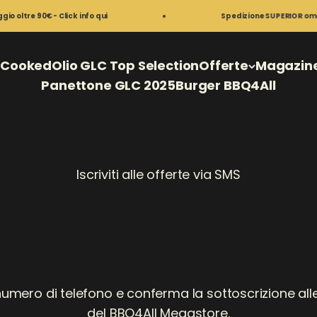
tre 90€ - Click info qui
Spedizione SUPERIOR omaggio 
o
Cooked
Olio GLC Top Selection
Offerte
Magazine,
Panettone GLC 2025
Burger BBQ4All
Iscriviti alle offerte via SMS
o numero di telefono e conferma la sottoscrizione all
del BBQ4All Megastore.