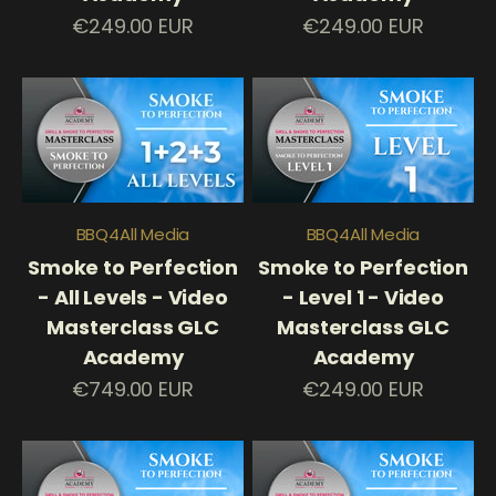
Prezzo scontato
Prezzo scontato
€249.00 EUR
€249.00 EUR
BBQ4All Media
BBQ4All Media
Smoke to Perfection
Smoke to Perfection
- All Levels - Video
- Level 1 - Video
Masterclass GLC
Masterclass GLC
Academy
Academy
Prezzo scontato
Prezzo scontato
€749.00 EUR
€249.00 EUR