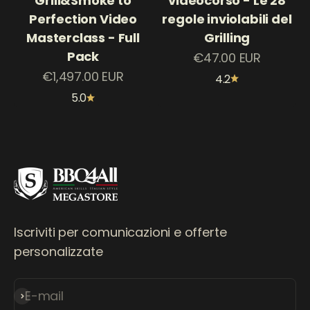
videocorso - Le 28
Grill&Smoke to
regole inviolabili del
Perfection Video
Grilling
Masterclass - Full
Pack
Prezzo scontato
€47.00 EUR
Prezzo scontato
€1,497.00 EUR
4.2
5.0
Iscriviti per comunicazioni e offerte
personalizzate
E-mail
Iscriviti alla newsletter