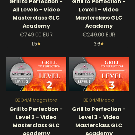
Grill to Perfection -
Grill to Perfection -
All Levels - Video
Level 1 - Video
Masterclass GLC
Masterclass GLC
Academy
Academy
Prezzo scontato
Prezzo scontato
€749.00 EUR
€249.00 EUR
1.5
3.6
BBQ4All Megastore
BBQ4All Media
Grill to Perfection -
Grill to Perfection -
Level 2 - Video
Level 3 - Video
Masterclass GLC
Masterclass GLC
Academy
Academy