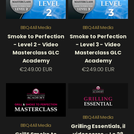
BBQ4All Media
BBQ4All Media
Smoke to Perfection
Smoke to Perfection
- Level 2 - Video
- Level 3 - Video
Masterclass GLC
Masterclass GLC
Academy
Academy
Prezzo scontato
Prezzo scontato
€249.00 EUR
€249.00 EUR
BBQ4All Media
BBQ4All Media
Grilling Essentials, il