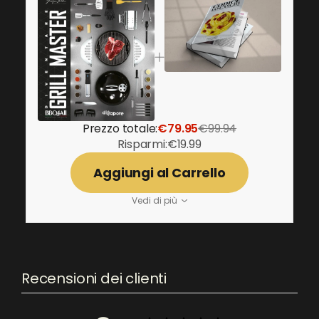
Prezzo totale:
€79.95
€99.94
Risparmi:
€19.99
Aggiungi al Carrello
Vedi di più
Recensioni dei clienti