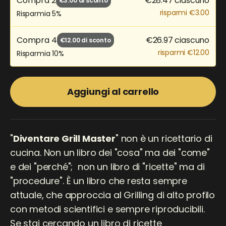
Compra
2
€28.47 ciascuno
€3.00
di sconto
risparmi €3.00
Risparmia
5%
Compra
4
€26.97 ciascuno
€12.00
di sconto
risparmi €12.00
Risparmia
10%
Aggiungi al carrello
"
Diventare Grill Master
" non è un ricettario di
cucina. Non un libro dei "cosa" ma dei "come"
e dei "perché"; non un libro di "ricette" ma di
"procedure". È un libro che resta sempre
attuale, che approccia al Grilling di alto profilo
con metodi scientifici e sempre riproducibili.
Se stai cercando un libro di ricette