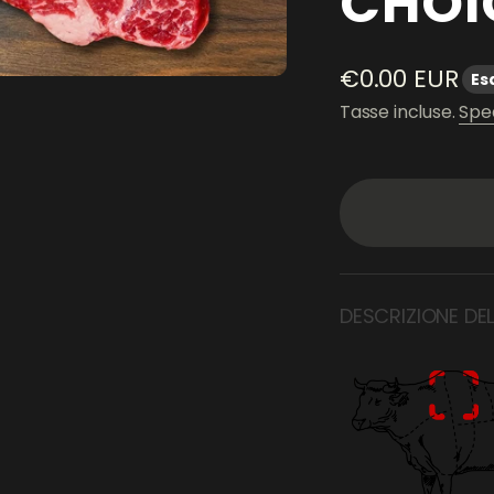
CHOI
Prezzo scont
€0.00 EUR
Es
Tasse incluse.
Spe
DESCRIZIONE DE