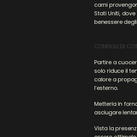
carni provengono
Stati Uniti, dov
benessere degli
CONSIGLI DI CO
Partire a cuoce
solo riduce il t
calore a propaga
l’esterno.
Metterla in forn
asciugare lenta
Vista la presen
essere ottimale 