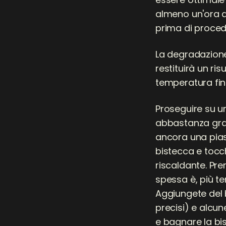
almeno un'ora a
prima di procede
La degradazione
restituirà un ri
temperatura fina
Proseguire su u
abbastanza gra
ancora una piast
bistecca e tocch
riscaldante. Pre
spessa è, più te
Aggiungete del 
precisi) e alcun
e bagnare la bi