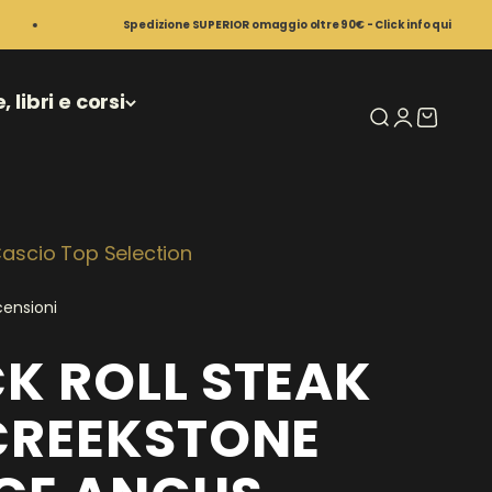
Spedizione SUPERIOR omaggio oltre 90€ - Click info qui
 libri e corsi
Mostra il men
Mostra ac
Mostra i
ascio Top Selection
censioni
K ROLL STEAK
CREEKSTONE