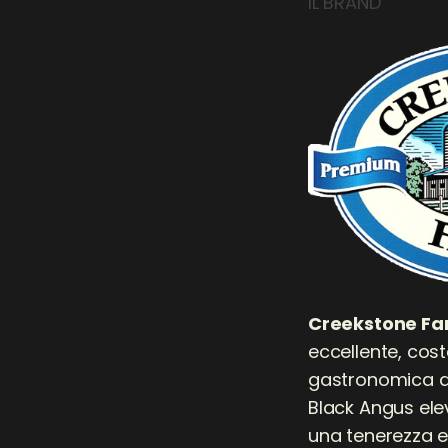
IL BRAND
Creekstone Fa
eccellente, cos
gastronomica di 
Black Angus ele
una tenerezza ecc