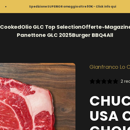
Spedizione SUPERIOR omaggio oltre 90€ - Click info qui
o
Cooked
Olio GLC Top Selection
Offerte
Magazine,
Panettone GLC 2025
Burger BBQ4All
Gianfranco Lo C
2 re
CHUC
USA 