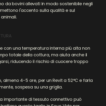
 da bovini allevati in modo sostenibile negli
e mettono l'accento sulla qualità e sul
 animali.
TTURA
re con una temperatura interna più alta non
empo totale della cottura, ma aiuta anche il
rsi, riducendo il rischio di cuocere troppo
o, almeno 4-5 ore, per un Revit a 52°C e farla
mente, sospesa su una griglia.
za importante di tessuto connettivo può
trattare questo taglio in Sous Vide per