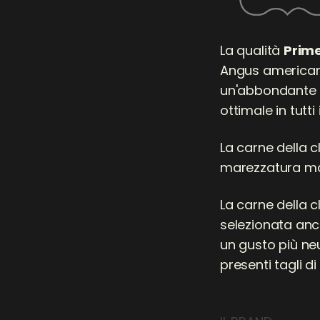
La qualità
Prim
Angus americano
un'abbondante 
ottimale in tutti 
La carne della c
marezzatura ma
La carne della c
selezionata an
un gusto più neu
presenti tagli d