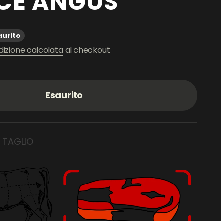
CE ANGUS
ato
aurito
dizione calcolata
al checkout
Esaurito
L TAGLIO