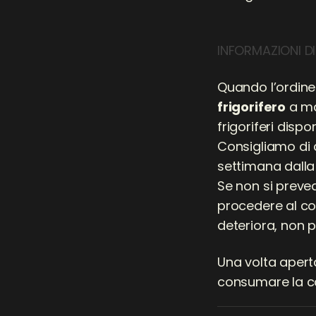
INFORMAZIONI D
Quando l’ordin
frigorifero
a ma
frigoriferi disp
Consigliamo di
settimana dall
Se non si preve
procedere al co
deteriora, non p
Una volta apert
consumare la c