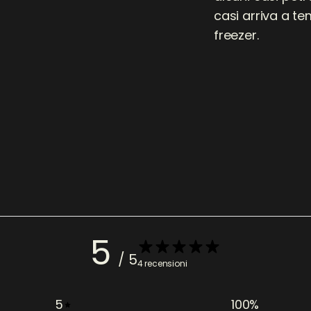
casi arriva a te
freezer.
5
/ 5
4 recensioni
5
100
%