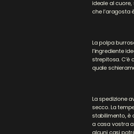
ideale al cuore
che l’aragosta è
La polpa burros
l’ingrediente id
strepitosa. C’è 
quale schieram
La spedizione a
secco. La tempe
stabilimento, è 
a casa vostra a
alcuni casi potr