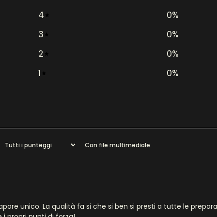
4
0
%
3
0
%
2
0
%
1
0
%
Con file multimediale
e unico. La qualità fa si che si ben si presti a tutte le prepara
i propri punti di forza!