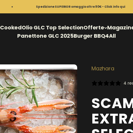
Spedizione SUPERIOR omaggio oltre 90€ - Click info qui
o
Cooked
Olio GLC Top Selection
Offerte
Magazine,
Panettone GLC 2025
Burger BBQ4All
Mazhara
4 re
SCAM
EXTR