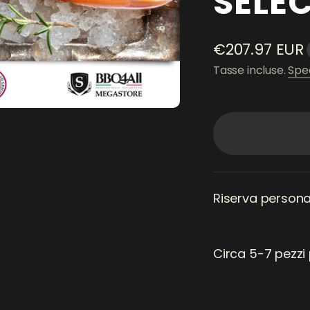
SELEC
Prezzo scont
€207.97 EUR
Tasse incluse.
Spe
Riserva persona
Circa 5-7 pezzi 