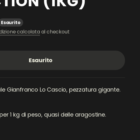
TION (1KG)
ato
Esaurito
dizione calcolata
al checkout
Esaurito
le Gianfranco Lo Cascio, pezzatura gigante.
per 1 kg di peso, quasi delle aragostine.