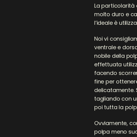
La particolarità
molto duro e cal
l’ideale è utili
Noi vi consiglia
ventrale e dorsa
nobile della pol
effettuata util
facendo scorrer
fine per ottene
delicatamente. 
tagliando con u
poi tutta la polp
Ovviamente, com
polpa meno suc