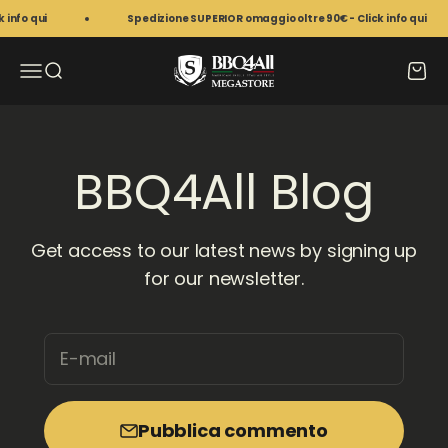
Vai al contenuto
nfo qui
Spedizione SUPERIOR omaggio oltre 90€ - Click info qui
BBQ4All Megastore
Apri il menu di navigazione
Mostra il menu di ricerca
Mostr
BBQ4All Blog
Get access to our latest news by signing up
for our newsletter.
E-mail
Pubblica commento