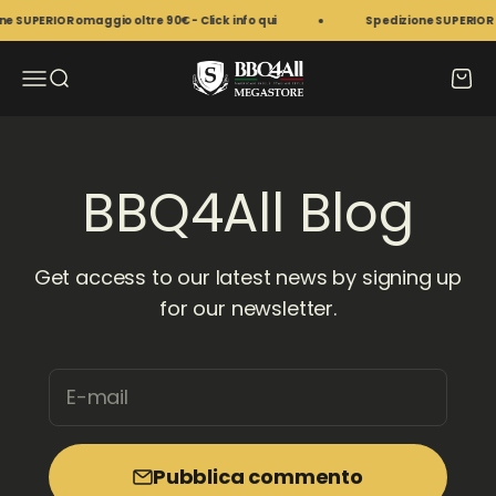
Vai al contenuto
PERIOR omaggio oltre 90€ - Click info qui
Spedizione SUPERIOR omaggi
BBQ4All Megastore
Apri il menu di navigazione
Mostra il menu di ricerca
Mostr
BBQ4All Blog
Get access to our latest news by signing up
for our newsletter.
E-mail
Pubblica commento