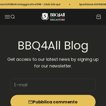
Vai al contenuto
e SUPERIOR omaggio oltre 90€ - Click info qui
Spedizione SUPERIOR om
BBQ4All Megastore
Apri il menu di navigazione
Mostra il menu di ricerca
Mostr
BBQ4All Blog
Get access to our latest news by signing up
for our newsletter.
E-mail
Pubblica commento